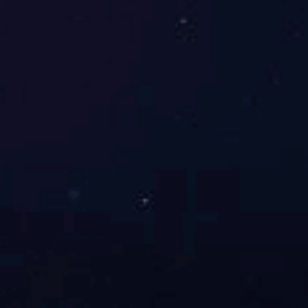
建安全事件快速响应机
制。依托人机共智的快
速响应机制，在规 避风
险的基础上，还能实现
攻击事件的溯源分析，
并给出针对性的 安全加
固建议，防止同类事件
再次发生。
扫二维码用手机看
米兰在线登录-米兰（中国）
解决方案
弱电系统建设及智能化系统
信息安全整体解决方案
安全云解