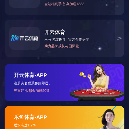
合作品牌
联系我们
020-87566596
解决方案
您现在的位置：
米兰在线登录-米兰（中国）
/
关于BOSS
/
安全云解决方案
解决方案
全部分类
