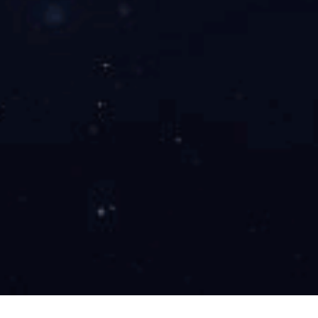
决方案
安全无线网络建设方案
智能化机房建设及动环监测
分
支组网及移动办公
智能化组网解决方案
新闻资讯
米兰在线登录
行业新闻
工程案例
国内案例
国外案例
关于我们
公司简介
米兰在线登录
荣誉资质
发展历程
合作品牌
联系我们
米兰在线登录-米兰（中国）
服务热线：
020-87566596
地址：
广州市萝岗区科学城科学大道绿地中央广场E栋2716室