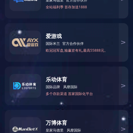
工程案例
进一步了解

国内案例
国外案例
关于我们

关于我们
进一步了解

公司简介
米兰在线登录
荣誉资质
发展历程